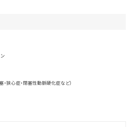
ョン
塞・狭心症・閉塞性動脈硬化症など）