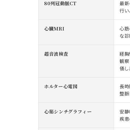
最新
80列冠動脈CT
行い
心筋
心臓MRI
な診
経胸
超音波検査
観察
価し
長時
ホルター心電図
整脈
安静
心筋シンチグラフィー
疾患