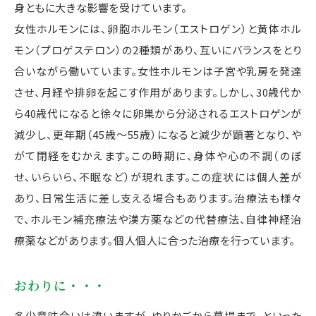
身ともに大きな影響を受けています。
女性ホルモンには、卵胞ホルモン（エストロゲン）と黄体ホル
モン（プロゲステロン）の2種類があり、互いにバランスをとり
合いながら働いています。女性ホルモンは子宮や乳房を発達
させ、月経や排卵を起こす作用があります。しかし、30歳代か
ら40歳代になると徐々に卵巣から分泌されるエストロゲンが
減少し、更年期（45歳～55歳）になると減少が顕著となり、や
がて閉経をむかえます。この時期に、身体や心の不調（のぼ
せ、いらいら、不眠など）が現れます。この症状には個人差が
あり、日常生活に差し支える場合もあります。治療法も様々
で、ホルモン補充療法や漢方薬などの代替療法、自律神経治
療薬などがあります。個人個人に合った治療を行っています。
おわりに・・・
多少意味合いは違いますが、ゆりかごから墓場まで、といった