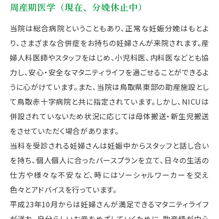
周産期医学（現在、分娩休止中）
当院は総合病院ということもあり、正常な妊娠分娩はもとよ
り、さまざまな合併症をお持ちの妊婦さんが来院されます。産
婦人科医師やスタッフをはじめ、小児科医、内科医などとも協
力し、安心・安全なマタニティライフを過ごせることができるよ
うに心がけています。また、当院は鳥取県東部の助産施設とし
て鳥取赤十字病院と共に指定されています。しかし、NICUは
併設されていないため状況に応じては母体搬送・新生児搬送
をさせていただく場合があります。
当科を受診される妊婦さんは妊娠中からスタッフと話し合い
を持ち、個人個人に合ったバースプランを立て、日々の生活の
仕方や様々な不安など、時にはソーシャルワーカーを交え
色々とアドバイスを行っています。
平成23年10月からは妊婦さんが満足できるマタニティライフ
が送れ、自分らしいお産をめざしていくために、助産師が中心