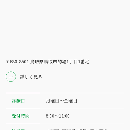
〒680-8501 ⿃取県⿃取市的場1丁⽬1番地
詳しく見る
診療⽇
⽉曜⽇〜⾦曜⽇
受付時間
8:30〜11:00