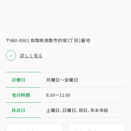
〒680-8501 ⿃取県⿃取市的場1丁⽬1番地
詳しく見る
診療⽇
⽉曜⽇〜⾦曜⽇
受付時間
8:30〜11:00
休診日
土曜日、日曜日、祝日、年末年始