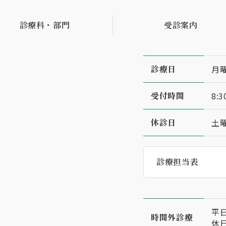
診療科・部門
受診案内
診療⽇
⽉
受付時間
8:3
休診日
土
診療担当表
平日
時間外診療
休日