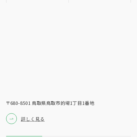
〒680-8501 ⿃取県⿃取市的場1丁⽬1番地
詳しく見る