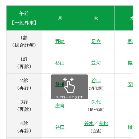
午前
月
火
水
【一般外来】
1診
野﨑
足立
懸樋
（総合診療）
1診
杉山
並河
櫻井
（再診）
2診
谷口
懸樋
安田
（再診）
（消化器）
スクロールできます
3診
久代
庄司
（再診）
（腎・代謝）
4診
谷水
／
赤松
谷口
相見
（再診）
（血液）