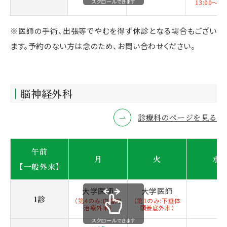
スクロールできます
13:00～16
※医師の手術、出張等でやむを得ず休診となる場合もござい
ます。予約のない方は念のため、お問い合わせください。
脳神経外科
診療科のページを見る
午前
月
火
水
【一般外来】
大学医師
大学医師
1診
（第4のみ:血管内
（第1のみ:下垂体
治療外来）
頭蓋底外来）
スクロールできます