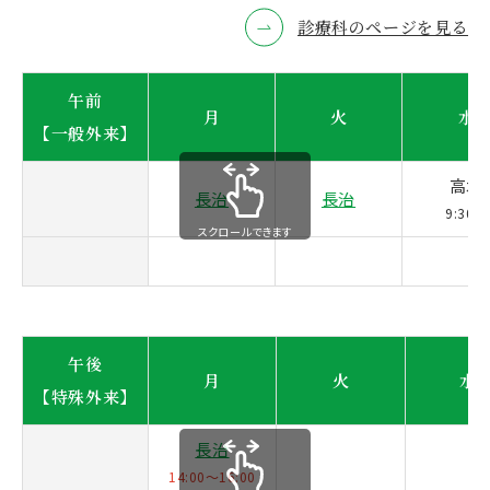
診療科のページを見る
午前
月
火
水
【一般外来】
高木
長治
長治
9:30～
スクロールできます
午後
月
火
水
【特殊外来】
長治
14:00～16:00