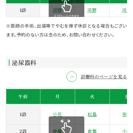
1診
河野
河野
河野
スクロールできます
※医師の手術、出張等でやむを得ず休診となる場合もござい
ます。予約のない方は念のため、お問い合わせください。
泌尿器科
診療科のページを見る
午前
月
火
水
1診
小花
松島
宗田
2診
倉繁
倉繁
小花