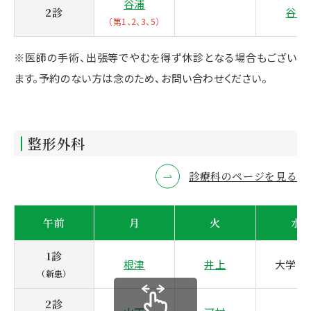
谷浦
2診
谷浦
（第1、2、3、5）
※医師の手術、出張等でやむを得ず休診となる場合もござい
ます。予約のない方は念のため、お問い合わせください。
整形外科
診療科のページを見る
午前
月
火
水
1診
根津
井上
大学医
（新患）
2診