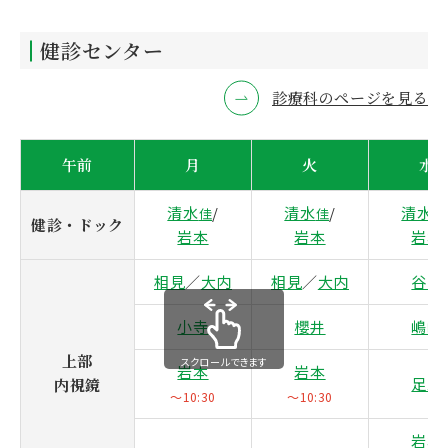
健診センター
診療科のページを見る
午前
月
火
水
清水
/
清水
/
清水
佳
佳
佳
健診・ドック
岩本
岩本
岩本
相見
／
大内
相見
／
大内
谷口
小寺
櫻井
嶋﨑
上部
スクロールできます
岩本
岩本
足立
内視鏡
～10:30
～10:30
岩本