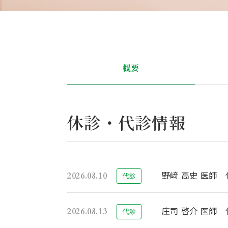
概要
休診・代診情報
野﨑 高史 医師 
2026.08.10
代診
庄司 啓介 医師 
2026.08.13
代診