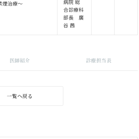
病院 総
禁煙治療～
合診療科
部長 廣
谷 茜
医師紹介
診療担当表
一覧へ戻る