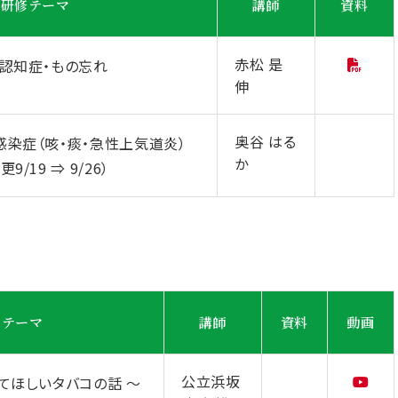
研修テーマ
講師
資料
赤松 是
・認知症・もの忘れ
伸
奥谷 はる
感染症（咳・痰・急性上気道炎）
か
9/19 ⇒ 9/26）
修テーマ
講師
資料
動画
公立浜坂
てほしいタバコの話 ～