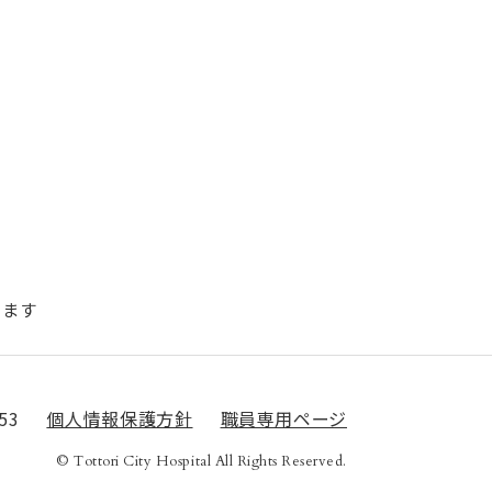
きます
553
個⼈情報保護⽅針
職員専用ページ
©︎ Tottori City Hospital All Rights Reserved.